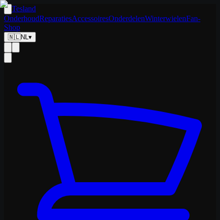
Tesland
Onderhoud
Reparaties
Accessoires
Onderdelen
Winterwielen
Fan-
Shop
🇳🇱
NL
▾