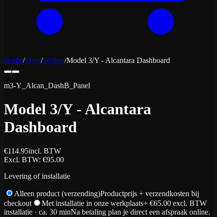
Home
/
Shop
/
Styling
/
Model 3/Y - Alcantara Dashboard
m3-Y_Alcan_DashB_Panel
Model 3/Y - Alcantara
Dashboard
€
114.95
incl. BTW
Excl. BTW
: €
95.00
Levering of installatie
Alleen product (verzending)
Productprijs + verzendkosten bij
checkout
Met installatie in onze werkplaats
+ €
65.00
excl. BTW
installatie
· ca. 30 min
Na betaling plan je direct een afspraak online.