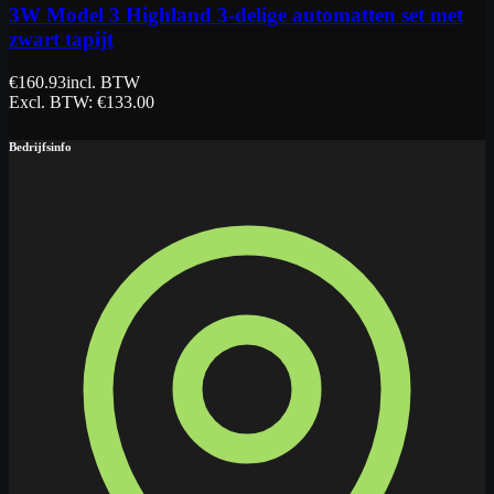
3W Model 3 Highland 3-delige automatten set met
zwart tapijt
€
160.93
incl. BTW
Excl. BTW
: €
133.00
Bedrijfsinfo