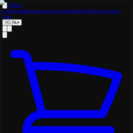
Tesland
Onderhoud
Reparaties
Accessoires
Onderdelen
Winterwielen
Fan-
Shop
🇳🇱
NL
▾