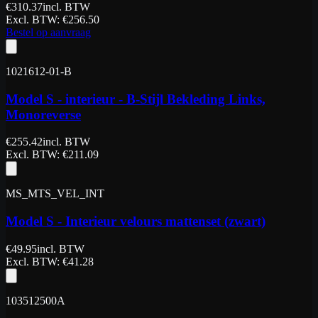
€
310.37
incl. BTW
Excl. BTW
: €
256.50
Bestel op aanvraag
1021612-01-B
Model S - interieur - B-Stijl Bekleding Links,
Monoreverse
€
255.42
incl. BTW
Excl. BTW
: €
211.09
MS_MTS_VEL_INT
Model S - Interieur velours mattenset (zwart)
€
49.95
incl. BTW
Excl. BTW
: €
41.28
103512500A