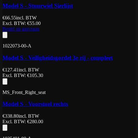
Model S - Stuurwiel Sierlijst
€
66.55
incl. BTW
Excl. BTW
: €
55.00
Bestel op aanvraag
1022073-00-A
Model S - Veiligheidsgordel 3e rij - compleet
€
127.41
incl. BTW
Excl. BTW
: €
105.30
MS_Front_Right_seat
Model S - Voorstoel rechts
€
338.80
incl. BTW
Excl. BTW
: €
280.00