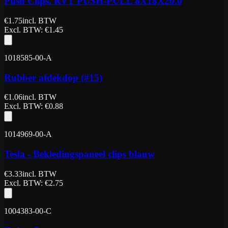
Push Clips. RVT PUSH-PULL 8X18X20.0
€
1.75
incl. BTW
Excl. BTW
: €
1.45
1018585-00-A
Rubber afdekdop (#15)
€
1.06
incl. BTW
Excl. BTW
: €
0.88
1014969-00-A
Tesla - Bekledingspaneel clips blauw
€
3.33
incl. BTW
Excl. BTW
: €
2.75
1004383-00-C