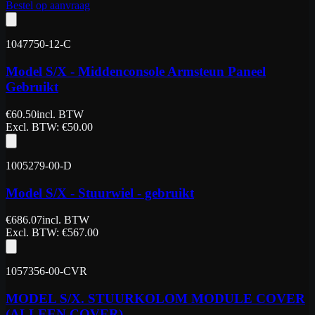
Bestel op aanvraag
1047750-12-C
Model S/X - Middenconsole Armsteun Paneel
Gebruikt
€
60.50
incl. BTW
Excl. BTW
: €
50.00
1005279-00-D
Model S/X - Stuurwiel - gebruikt
€
686.07
incl. BTW
Excl. BTW
: €
567.00
1057356-00-CVR
MODEL S/X. STUURKOLOM MODULE COVER
(ALLEEN COVER)