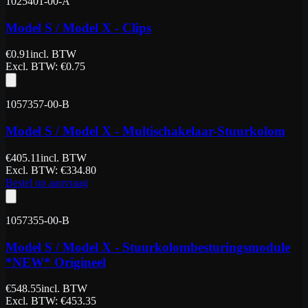
1025401-00-A
Model S / Model X - Clips
€
0.91
incl. BTW
Excl. BTW
: €
0.75
1057357-00-B
Model S / Model X - Multischakelaar-Stuurkolom
€
405.11
incl. BTW
Excl. BTW
: €
334.80
Bestel op aanvraag
1057355-00-B
Model S / Model X - Stuurkolombesturingsmodule
*NEW* Origineel
€
548.55
incl. BTW
Excl. BTW
: €
453.35