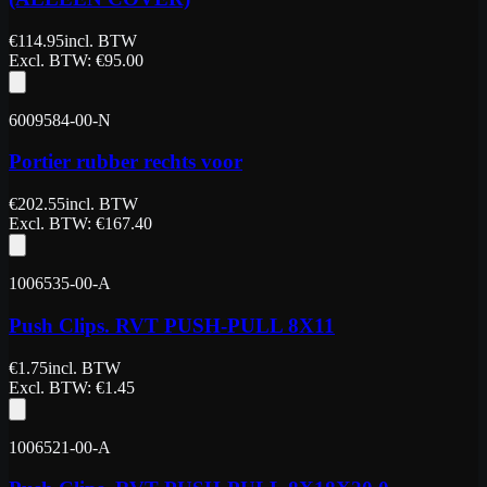
€
114.95
incl. BTW
Excl. BTW
: €
95.00
6009584-00-N
Portier rubber rechts voor
€
202.55
incl. BTW
Excl. BTW
: €
167.40
1006535-00-A
Push Clips. RVT PUSH-PULL 8X11
€
1.75
incl. BTW
Excl. BTW
: €
1.45
1006521-00-A