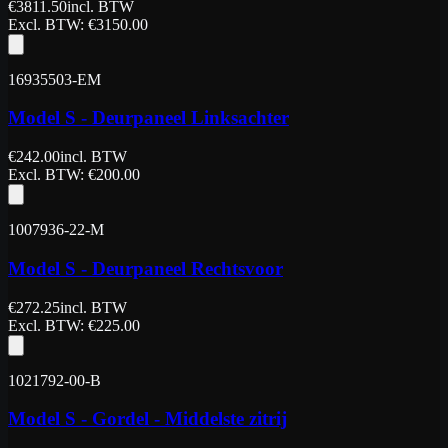
€
3811.50
incl. BTW
Excl. BTW
: €
3150.00
16935503-EM
Model S - Deurpaneel Linksachter
€
242.00
incl. BTW
Excl. BTW
: €
200.00
1007936-22-M
Model S - Deurpaneel Rechtsvoor
€
272.25
incl. BTW
Excl. BTW
: €
225.00
1021792-00-B
Model S - Gordel - Middelste zitrij