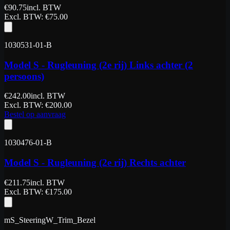
€
90.75
incl. BTW
Excl. BTW
: €
75.00
1030531-01-B
Model S - Rugleuning (2e rij) Links achter (2
persoons)
€
242.00
incl. BTW
Excl. BTW
: €
200.00
Bestel op aanvraag
1030476-01-B
Model S - Rugleuning (2e rij) Rechts achter
€
211.75
incl. BTW
Excl. BTW
: €
175.00
mS_SteeringW_Trim_Bezel