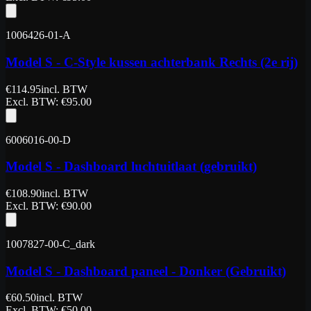
1006426-01-A
Model S - C-Style kussen achterbank Rechts (2e rij)
€
114.95
incl. BTW
Excl. BTW
: €
95.00
6006016-00-D
Model S - Dashboard luchtuitlaat (gebruikt)
€
108.90
incl. BTW
Excl. BTW
: €
90.00
1007827-00-C_dark
Model S - Dashboard paneel - Donker (Gebruikt)
€
60.50
incl. BTW
Excl. BTW
: €
50.00