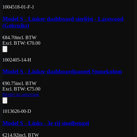
1004518-01-F-1
Model S - Linker dashboard sierlijst - Lacewood
(Gebruikt)
€
84.70
incl. BTW
Excl. BTW
: €
70.00
1002405-14-H
Model S - Linker dashboardpaneel Stuurkolom
€
90.75
incl. BTW
Excl. BTW
: €
75.00
Bestel op aanvraag
1013626-00-D
Model S - Links - 3e rij stoelbeugel
€
214.92
incl. BTW