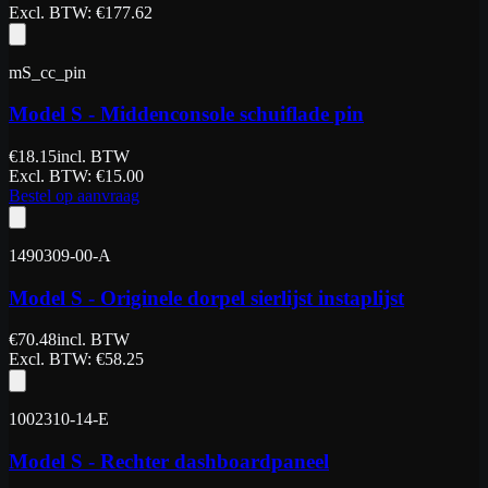
Excl. BTW
: €
177.62
mS_cc_pin
Model S - Middenconsole schuiflade pin
€
18.15
incl. BTW
Excl. BTW
: €
15.00
Bestel op aanvraag
1490309-00-A
Model S - Originele dorpel sierlijst instaplijst
€
70.48
incl. BTW
Excl. BTW
: €
58.25
1002310-14-E
Model S - Rechter dashboardpaneel