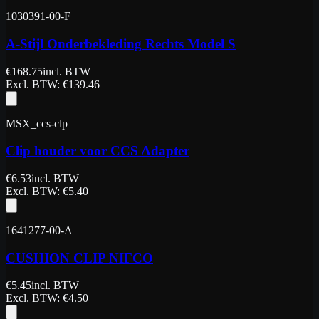
1030391-00-F
A-Stijl Onderbekleding Rechts Model S
€
168.75
incl. BTW
Excl. BTW
: €
139.46
MSX_ccs-clp
Clip houder voor CCS Adapter
€
6.53
incl. BTW
Excl. BTW
: €
5.40
1641277-00-A
CUSHION CLIP NIFCO
€
5.45
incl. BTW
Excl. BTW
: €
4.50