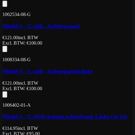
1002534-08-G
Model S - C-stijl - Achterpaneel
€
121.00
incl. BTW
Excl. BTW
: €
100.00
1008334-08-G
Model S - C-stijl - Achterpaneel links
€
121.00
incl. BTW
Excl. BTW
: €
100.00
1006402-01-A
Model S - C-Style kussen achterbank Links (2e rij)
€
114.95
incl. BTW
Excl. BTW
: €
95.00