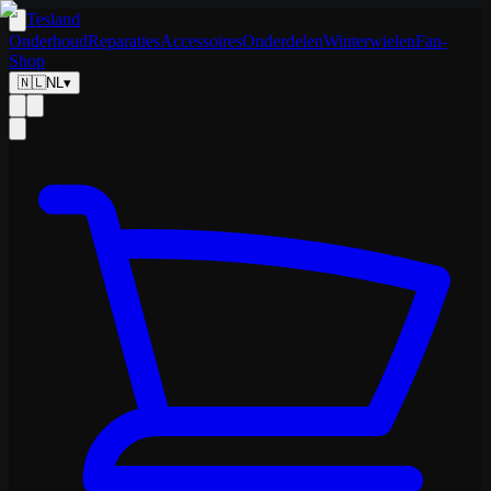
Tesland
Onderhoud
Reparaties
Accessoires
Onderdelen
Winterwielen
Fan-
Shop
🇳🇱
NL
▾