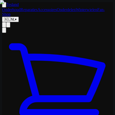
Tesland
Onderhoud
Reparaties
Accessoires
Onderdelen
Winterwielen
Fan-
Shop
🇳🇱
NL
▾