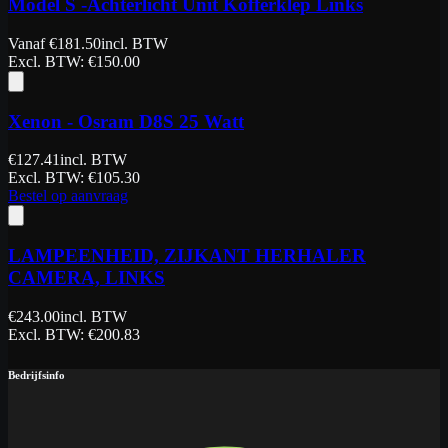
Model S -Achterlicht Unit Kofferklep Links
Vanaf
€
181.50
incl. BTW
Excl. BTW
: €
150.00
Xenon - Osram D8S 25 Watt
€
127.41
incl. BTW
Excl. BTW
: €
105.30
Bestel op aanvraag
LAMPEENHEID, ZIJKANT HERHALER
CAMERA, LINKS
€
243.00
incl. BTW
Excl. BTW
: €
200.83
Bedrijfsinfo