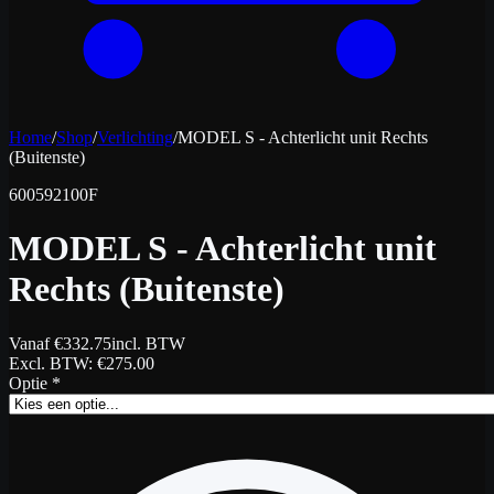
Home
/
Shop
/
Verlichting
/
MODEL S - Achterlicht unit Rechts
(Buitenste)
600592100F
MODEL S - Achterlicht unit
Rechts (Buitenste)
Vanaf
€
332.75
incl. BTW
Excl. BTW
: €
275.00
Optie
*