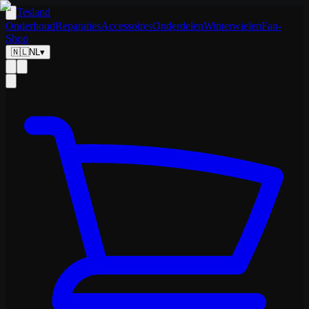
Tesland
Onderhoud
Reparaties
Accessoires
Onderdelen
Winterwielen
Fan-
Shop
🇳🇱
NL
▾