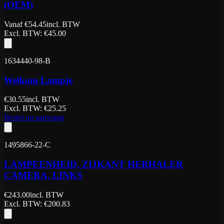
(OEM)
Vanaf
€
54.45
incl. BTW
Excl. BTW
: €
45.00
1634440-98-B
Welkom Lampje
€
30.55
incl. BTW
Excl. BTW
: €
25.25
Bestel op aanvraag
1495866-22-C
LAMPEENHEID, ZIJKANT HERHALER
CAMERA, LINKS
€
243.00
incl. BTW
Excl. BTW
: €
200.83