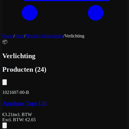
Home
/
Shop
/
Model S Onderdelen
/
Verlichting
📦
Verlichting
Producten
(
24
)
1021607-00-B
Applique Tape LH
€
3.21
incl. BTW
Excl. BTW
: €
2.65