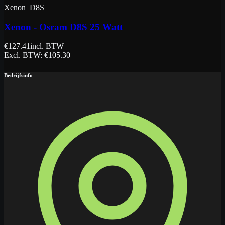
Xenon_D8S
Xenon - Osram D8S 25 Watt
€
127.41
incl. BTW
Excl. BTW
: €
105.30
Bedrijfsinfo