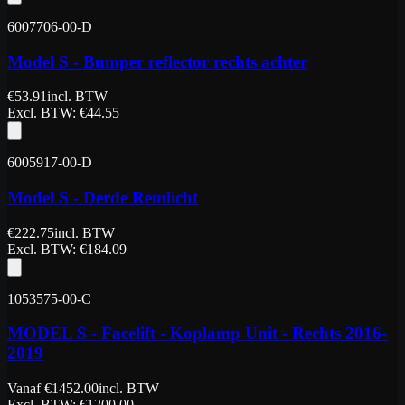
6007706-00-D
Model S - Bumper reflector rechts achter
€
53.91
incl. BTW
Excl. BTW
: €
44.55
6005917-00-D
Model S - Derde Remlicht
€
222.75
incl. BTW
Excl. BTW
: €
184.09
1053575-00-C
MODEL S - Facelift - Koplamp Unit - Rechts 2016-
2019
Vanaf
€
1452.00
incl. BTW
Excl. BTW
: €
1200.00