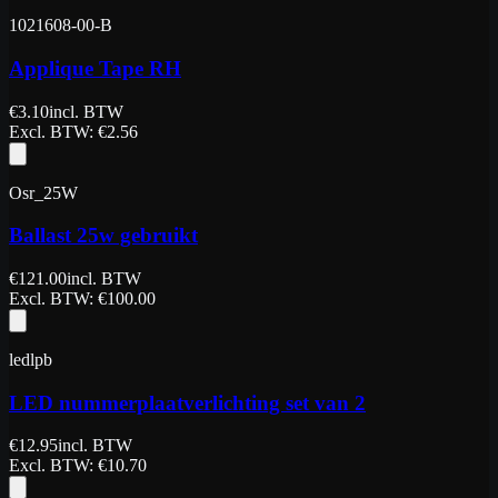
1021608-00-B
Applique Tape RH
€
3.10
incl. BTW
Excl. BTW
: €
2.56
Osr_25W
Ballast 25w gebruikt
€
121.00
incl. BTW
Excl. BTW
: €
100.00
ledlpb
LED nummerplaatverlichting set van 2
€
12.95
incl. BTW
Excl. BTW
: €
10.70