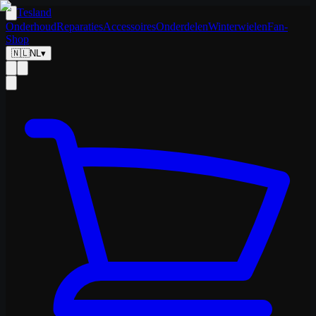
Tesland
Onderhoud
Reparaties
Accessoires
Onderdelen
Winterwielen
Fan-
Shop
🇳🇱
NL
▾