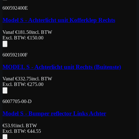
600592400E
Model S - Achterlicht unit Kofferklep Rechts
Vanaf
€
181.50
incl. BTW
Excl. BTW
: €
150.00
600592100F
MODEL S - Achterlicht unit Rechts (Buitenste)
Vanaf
€
332.75
incl. BTW
Excl. BTW
: €
275.00
6007705-00-D
Model S - Bumper reflector Links Achter
€
53.91
incl. BTW
Excl. BTW
: €
44.55