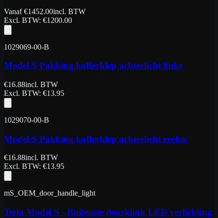
Vanaf
€
1452.00
incl. BTW
Excl. BTW
: €
1200.00
1029069-00-B
Model S Pakking kofferklep achterlicht links
€
16.88
incl. BTW
Excl. BTW
: €
13.95
1029070-00-B
Model S Pakking kofferklep achterlicht rechts
€
16.88
incl. BTW
Excl. BTW
: €
13.95
mS_OEM_door_handle_light
Tesla Model S - Buitenste deurklink LED verlichting