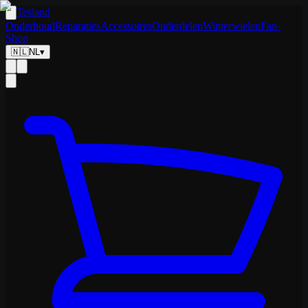
Tesland
Onderhoud
Reparaties
Accessoires
Onderdelen
Winterwielen
Fan-
Shop
🇳🇱
NL
▾