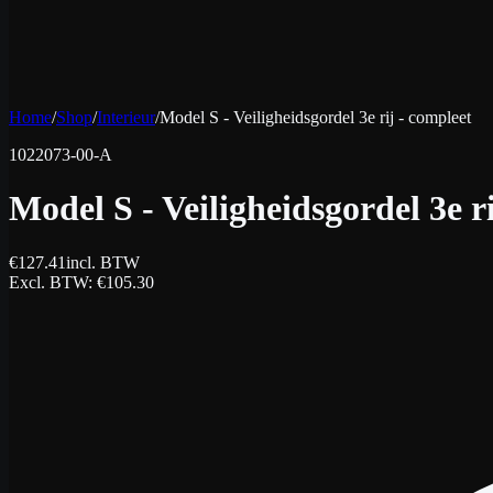
Home
/
Shop
/
Interieur
/
Model S - Veiligheidsgordel 3e rij - compleet
1022073-00-A
Model S - Veiligheidsgordel 3e r
€
127.41
incl. BTW
Excl. BTW
: €
105.30