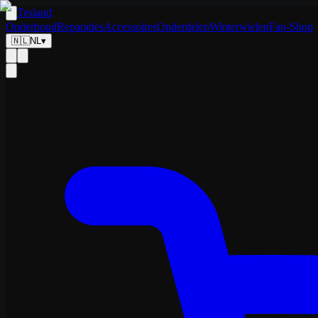
Tesland
Onderhoud
Reparaties
Accessoires
Onderdelen
Winterwielen
Fan-Shop
🇳🇱
NL
▾