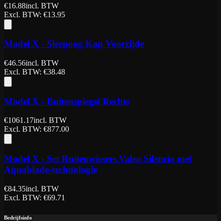
€
16.88
incl. BTW
Excl. BTW
: €
13.95
Model X - Sleepoog Kap Voorzijde
€
46.56
incl. BTW
Excl. BTW
: €
38.48
Model X - Buitenspiegel Rechts
€
1061.17
incl. BTW
Excl. BTW
: €
877.00
Model X - Set Ruitenwissers Valeo Silencio met
Aquablade-technologie
€
84.35
incl. BTW
Excl. BTW
: €
69.71
Bedrijfsinfo