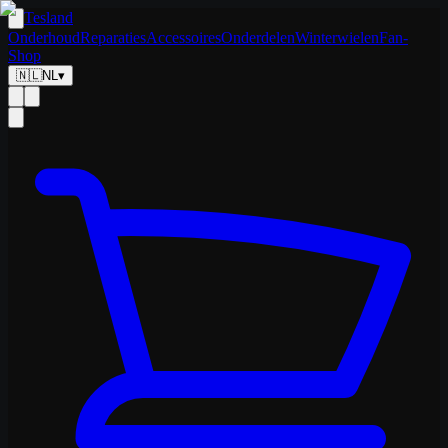
Tesland
Onderhoud
Reparaties
Accessoires
Onderdelen
Winterwielen
Fan-
Shop
🇳🇱
NL
▾